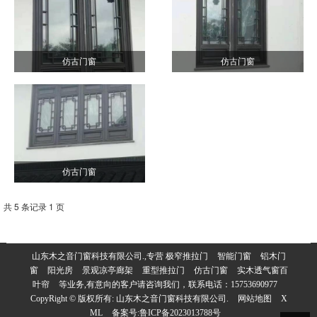
仿古门窗
仿古门窗
仿古门窗
共 5 条记录 1 页
山东木之音门窗科技有限公司.,专营
极窄推拉门
智能门窗
铝木门
窗
阳光房
景观凉亭廊架
重型推拉门
仿古门窗
实木透气窗百
叶帘
等业务,有意向的客户请咨询我们，联系电话：
15753690977
CopyRight © 版权所有:
山东木之音门窗科技有限公司.
网站地图
X
ML
备案号:
鲁ICP备2023013788号