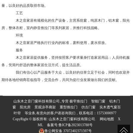
量，以良好的品质取得市场。
工艺
木之音家居有规模化的生产设备，主营系统窗，纯原木门，铝木窗，阳光
房，整体衣柜，室内静音推拉门等系列家居，并推行科技战略。
环境
木之音家居严格执行行业内的标准，废料使用，废水排放。
服务
木之音家居提供服务，坚持按照客户要求量身打造家居用品；人员待机服
务，凭简约舒适的整体家居生活方式，提生活品质。
我们有信心以产品服务于大众，以良好的信誉立足于社会，同时也欢迎并
期待各地经销商莅临指导，交流合作，共同为促行业发展做出我们的贡献。
山东木之音门窗科技有限公司.,专营
极窄推拉门
智能门窗
铝木门
窗
阳光房
景观凉亭廊架
重型推拉门
仿古门窗
实木透气窗百
叶帘
等业务,有意向的客户请咨询我们，联系电话：
15753690977
CopyRight © 版权所有:
山东木之音门窗科技有限公司.
网站地图
X
ML
备案号:
鲁ICP备2023013788号
鲁公网安备
37072402371597号