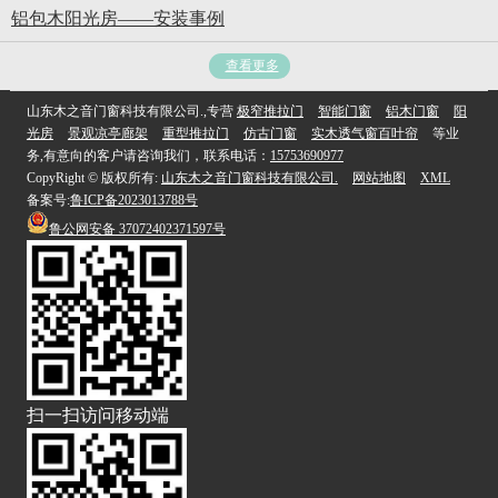
铝包木阳光房——安装事例
查看更多
山东木之音门窗科技有限公司.,专营
极窄推拉门
智能门窗
铝木门窗
阳
光房
景观凉亭廊架
重型推拉门
仿古门窗
实木透气窗百叶帘
等业
务,有意向的客户请咨询我们，联系电话：
15753690977
CopyRight © 版权所有:
山东木之音门窗科技有限公司.
网站地图
XML
备案号:
鲁ICP备2023013788号
鲁公网安备
37072402371597号
扫一扫访问移动端