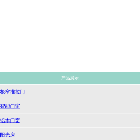
极窄推拉门
智能门窗
铝木门窗
阳光房
景观凉亭廊架
重型推拉门
仿古门窗
实木透气窗百叶帘
原木家居定制
系统门窗
产品展示
极窄推拉门
智能门窗
铝木门窗
阳光房