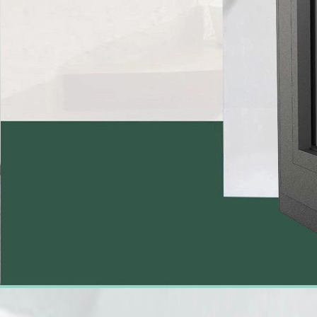
实木透气窗百叶帘
仿古门窗
重型推拉门
景观凉亭廊架
阳光房