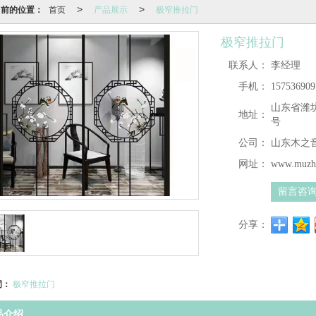
当前的位置：
首页
产品展示
极窄推拉门
>
>
极窄推拉门
联系人：
李经理
手机：
157536909
山东省潍
地址：
号
公司：
山东木之
网址：
www.muzhi
留言咨
分享：
词：
极窄推拉门
品介绍