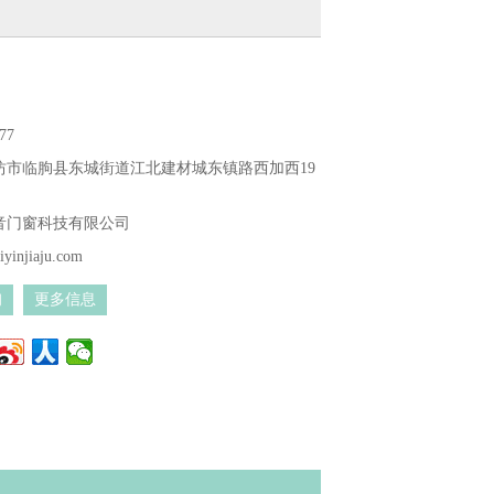
77
坊市临朐县东城街道江北建材城东镇路西加西19
音门窗科技有限公司
yinjiaju.com
询
更多信息