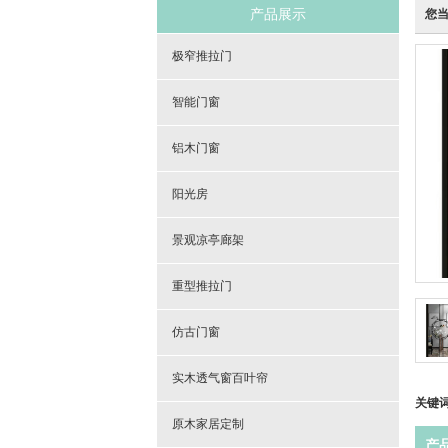
产品展示
您
极窄推拉门
智能门窗
铝木门窗
阳光房
景观凉亭廊架
重型推拉门
仿古门窗
实木透气窗百叶帘
关键
原木家居定制
产