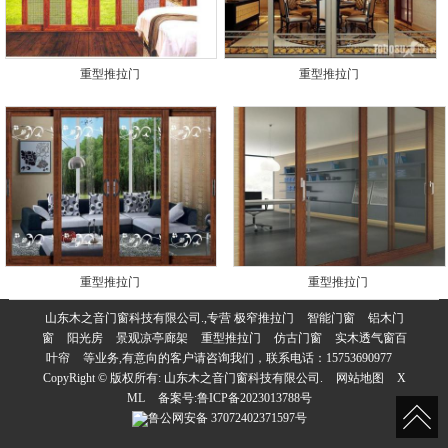
重型推拉门
重型推拉门
重型推拉门
重型推拉门
山东木之音门窗科技有限公司.,专营
极窄推拉门
智能门窗
铝木门
窗
阳光房
景观凉亭廊架
重型推拉门
仿古门窗
实木透气窗百
叶帘
等业务,有意向的客户请咨询我们，联系电话：
15753690977
CopyRight © 版权所有:
山东木之音门窗科技有限公司.
网站地图
X
ML
备案号:
鲁ICP备2023013788号
鲁公网安备
37072402371597号