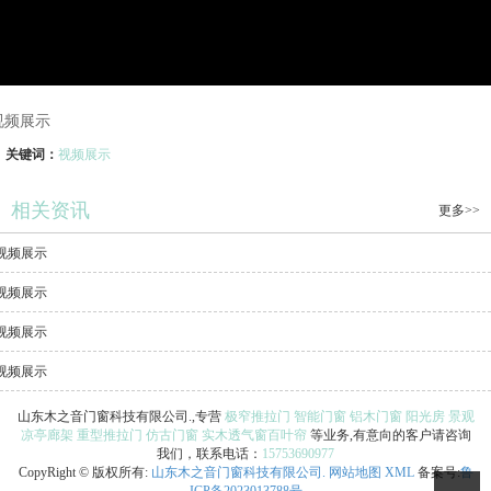
视频展示
关键词：
​视频展示
相关资讯
更多>>
视频展示
​视频展示
视频展示
视频展示
山东木之音门窗科技有限公司.,专营
极窄推拉门
智能门窗
铝木门窗
阳光房
景观
凉亭廊架
重型推拉门
仿古门窗
实木透气窗百叶帘
等业务,有意向的客户请咨询
我们，联系电话：
15753690977
CopyRight © 版权所有:
山东木之音门窗科技有限公司.
网站地图
XML
备案号:
鲁